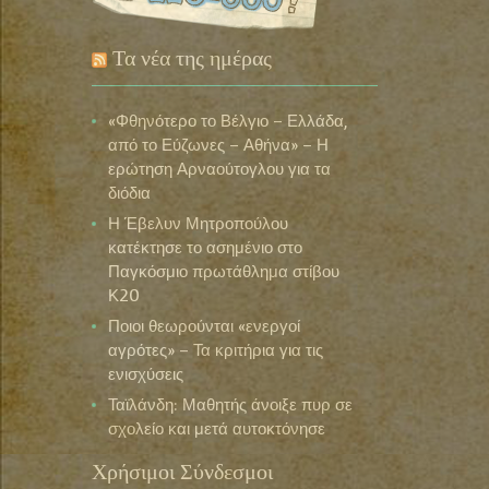
Τα νέα της ημέρας
«Φθηνότερο το Βέλγιο – Ελλάδα,
από το Εύζωνες – Αθήνα» – Η
ερώτηση Αρναούτογλου για τα
διόδια
Η Έβελυν Μητροπούλου
κατέκτησε το ασημένιο στο
Παγκόσμιο πρωτάθλημα στίβου
Κ20
Ποιοι θεωρούνται «ενεργοί
αγρότες» – Τα κριτήρια για τις
ενισχύσεις
Ταϊλάνδη: Μαθητής άνοιξε πυρ σε
σχολείο και μετά αυτοκτόνησε
Χρήσιμοι Σύνδεσμοι