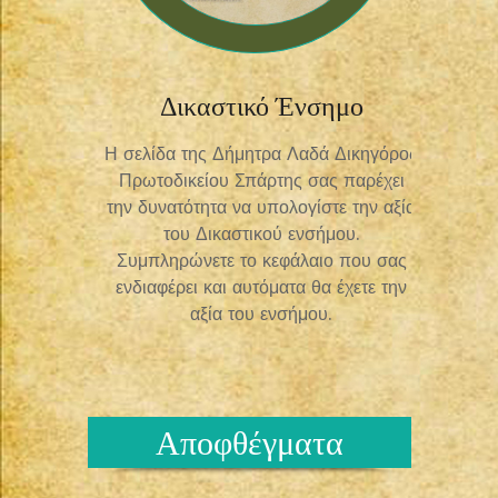
Δικαστικό Ένσημο
Η σελίδα της Δήμητρα Λαδά Δικηγόρος
Πρωτοδικείου Σπάρτης σας παρέχει
την δυνατότητα να υπολογίστε την αξία
του Δικαστικού ενσήμου.
Συμπληρώνετε το κεφάλαιο που σας
ενδιαφέρει και αυτόματα θα έχετε την
αξία του ενσήμου.
Μηδέν περί πλείονος ποιού, προ
του δικαίου – Πλάτων
Αποφθέγματα
Ζηλωτόν μεν ο πλούτος, τίμιον
μέντοι και θαυμαστόν η