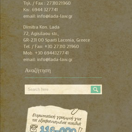
Τηλ. / Fax : 2731021960
Ζηλωτόν μεν ο πλούτος, τίμιον
Κιν. 6944 327741
μέντοι και θαυμαστόν η
email: info@lada-law.gr
δικαιοσύνη – Λυκούργος
Dimitra Kon. Lada
72, Agisilaou str.,
GR-231 00 Sparti Laconia, Greece
Tel. / Fax: +30 27310 21960
Mob. +30 6944327741
email: info@lada-law.gr
Αναζήτηση