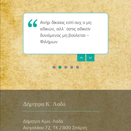
δικαιοσύνη – Λυκούργος
Ανήρ δίκαιος εστί ουχ ο μη
αδικών, αλλ΄ όστις αδικείν
δυνάμενος μη βούλεται –
Φιλήμων
Μηδενί δίκην δικάσεις, πριν
αμφοίν μύθον ακούσης –
Φωκυλίδης ~ 5ος αιώνας π.χ.
Ανεξέταστον μη κόλαζε μηδένα
– Μένανδρος 4ος αιώνας π.χ.
Δήμητρα Κ. Λαδά
Μηδέν περί πλείονος ποιού, προ
Δήμητρα Κων. Λαδά
του δικαίου – Πλάτων
Αγησιλάου 72, TK 23100 Σπάρτη